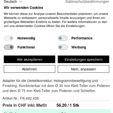
Deutsch
Datenschutzbestimmungen
Wir verwenden Cookies
Wir können diese zur Analyse unserer Besucherdaten platzieren, um unsere
Webseite zu verbessern, personalisierte Inhalte anzuzeigen und Ihnen ein
großartiges Webseiten-Erlebnis zu bieten. Für weitere Informationen zu den
von uns verwendeten Cookies öffnen Sie die Einstellungen.
Notwendig
Performance
Adapter exzentrisch
Funktional
Werbung
freilaufend, 12 mm Hub für
Alle akzeptieren
Einstellungen speichern
PXE 80
Ablehnen
Nein, anpassen
Adapter für die Defektkorrektur, Hologrammbeseitigung und
Finishing. Kombinierbar mit dem Ø 30 mm Klett-Teller zum Polieren
und dem Ø 75 mm Klett-Teller zum Polieren und Schleifen.
Artikel-Nr.:
FK-492.426
Preis in CHF inkl. MwSt
56.20 / 1 Stk