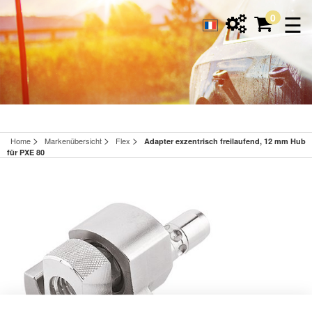
☰
0
>
>
>
Home
Markenübersicht
Flex
Adapter exzentrisch freilaufend, 12 mm Hub
für PXE 80