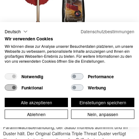
Deutsch
Datenschutzbestimmungen
Wir verwenden Cookies
Wir können diese zur Analyse unserer Besucherdaten platzieren, um unsere
Webseite zu verbessern, personalisierte Inhalte anzuzeigen und Ihnen ein
großartiges Webseiten-Erlebnis zu bieten. Für weitere Informationen zu den
von uns verwendeten Cookies öffnen Sie die Einstellungen.
Notwendig
Performance
California Triple-Threat-
Funktional
Werbung
Duster mit Teleskopstange
Alle akzeptieren
Einstellungen speichern
Ablehnen
Nein, anpassen
Der Original California Triple Threat Duster besteht aus weichen
Baumwollfasern mit einer permanent eingebrannten
Paraffinwachsbehandlung, der Staub mühelos aufnimmt und im
Duster hält. Der Original California Triple Threat Duster verfügt