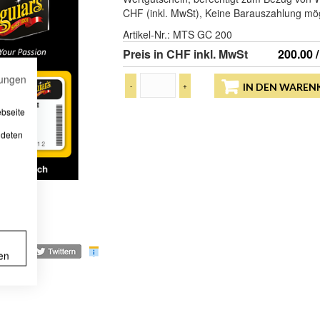
CHF (inkl. MwSt), Keine Barauszahlung mög
Artikel-Nr.:
MTS GC 200
Preis in CHF inkl. MwSt
200.00 /
ungen
-
+
IN DEN WAREN
ebseite
ndeten
en