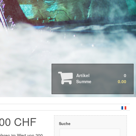
Auto- & Motorradpflege
Boots- & Wohnmobilpflege
Professionelle Anwendung
2026 Neue Produkte
2025 Neue Produkte
Artikel
0
2024 Neue Produkte
Summe
0.00
3D Druck Produkte
Geschenkkarten - Gutscheine
Abverkauf & Aktionen
Abdeckbänder
Arbeitsleuchten
Cabriolet
200 CHF
Dispenser & Sprühgeräte
Suche
Fahrzeugwäsche
Felgen & Reifen
Waren im Wert von 200