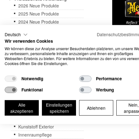
2026 Neue Produkte
2025 Neue Produkte
2024 Neue Produkte
3D Druck Produkte
Deutsch
Datenschutzbestimm
Geschenkkarten - Gutscheine
Wir verwenden Cookies
Abverkauf & Aktionen
Wir können diese zur Analyse unserer Besucherdaten platzieren, um unsere W
zu verbessern, personalisierte Inhalte anzuzeigen und Ihnen ein großartiges
Abdeckbänder
Webseiten-Erlebnis zu bieten. Für weitere Informationen zu den von uns verwe
Arbeitsleuchten
Cookies öffnen Sie die Einstellungen.
Cabriolet
Dispenser & Sprühgeräte
Notwendig
Performance
Fahrzeugwäsche
Funktional
Werbung
Felgen & Reifen
Glas
Alle
Einstellungen
Nein,
Ablehnen
Kataloge & Merchandising
akzeptieren
speichern
anpass
Kleben
Kunststoff Exterior
Innenraumpflege