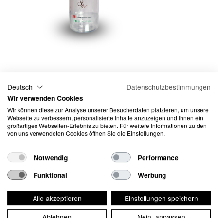
IGL Ecoclean JenKO, 500
Deutsch
Datenschutzbestimmungen
Wir verwenden Cookies
ml
Wir können diese zur Analyse unserer Besucherdaten platzieren, um unsere
Webseite zu verbessern, personalisierte Inhalte anzuzeigen und Ihnen ein
großartiges Webseiten-Erlebnis zu bieten. Für weitere Informationen zu den
Jen's Knock-Out K.O. Mix wirkt auf fast jeder Oberfläche, um Ihre
von uns verwendeten Cookies öffnen Sie die Einstellungen.
wertvollen Besitztümer zu reinigen, zu glänzen und zu schützen.
Der Jen K.O. Mix, formuliert von Jennifer Turcotte, wirkt schnell, um
Notwendig
Performance
Flecken und Verunreinigungen zu entfernen und gleichzeitig zu
schützen, um diesen Showroom Glanz zu geben. Schnell und
Funktional
Werbung
einfach in der Anwendung macht der Jen K.O. Mix die tägliche
Pflege zum Kinderspiel. Anwendungsbereiche: Fenster, Räder,
Auspuff, Türverkleidungen, Embleme, Innentönung, Lacke,
Alle akzeptieren
Einstellungen speichern
Kunststoff, Gummi, Vinylfolien, matte Lacke und Motoren.
Ablehnen
Nein, anpassen