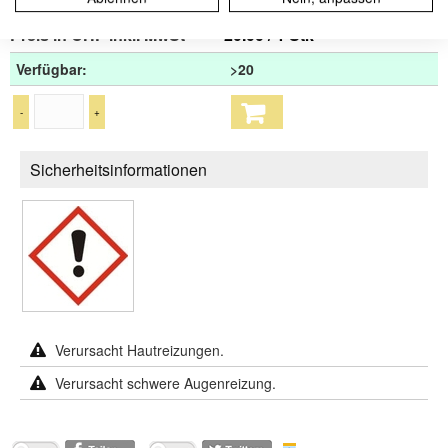
Artikel-Nr.:
IC 7200.0500
Preis in CHF inkl. MwSt
20.00 / 1 Stk
Verfügbar:
>20
-
+
Sicherheitsinformationen
Verursacht Hautreizungen.
Verursacht schwere Augenreizung.