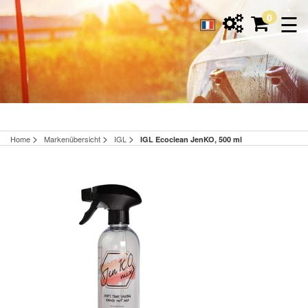
☰
0
>
>
>
Home
Markenübersicht
IGL
IGL Ecoclean JenKO, 500 ml