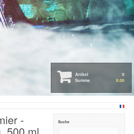
Auto- & Motorradpflege
Boots- & Wohnmobilpflege
Professionelle Anwendung
Markenübersicht
Artikel
0
Shine Faction
Summe
0.00
Deep Scents
MTS
Meguiar`s
Rupes
IGL
Scangrip
ier -
Kwazar
Suche
California
, 500 ml
Poka Premium