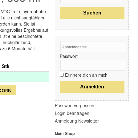
Refresh
3M
 VOC-freie, hydrophobe
Gelson
f alle nicht saugfähigen
Colad
den kann. Sie ist
CarSystem
irkungsvolles Ergebnis auf
Hexagonal
 ist eine beschichtete
Renovo
bt, hochglänzend,
Birchmeier
 zu 6 Monate hält.
Loctite
Passwort
Nitto Tape
Aria Sana
1 Stk
D`Ambroso
Cleanfix
Erinnere dich an mich
Flex
MICRUM
KORB
Lake Country
Essential Elements
Passwort vergessen
Login beantragen
Anmeldung Newsletter
Mein Shop