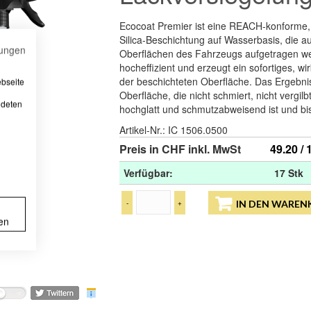
Ecocoat Premier ist eine REACH-konforme,
Silica-Beschichtung auf Wasserbasis, die au
ungen
Oberflächen des Fahrzeugs aufgetragen wer
hocheffizient und erzeugt ein sofortiges, w
der beschichteten Oberfläche. Das Ergebnis
ebseite
Oberfläche, die nicht schmiert, nicht vergil
ndeten
hochglatt und schmutzabweisend ist und bis
Artikel-Nr.:
IC 1506.0500
Preis in CHF inkl. MwSt
49.20 / 
Verfügbar:
17 Stk
-
+
IN DEN WAREN
en