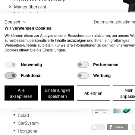
Markenübersicht
Shine Faction
Deep Scents
Deutsch
Datenschutzbestimm
Wir verwenden Cookies
MTS
Wir können diese zur Analyse unserer Besucherdaten platzieren, um unsere W
Meguiar`s
zu verbessern, personalisierte Inhalte anzuzeigen und Ihnen ein großartiges
Rupes
Webseiten-Erlebnis zu bieten. Für weitere Informationen zu den von uns verwe
Cookies öffnen Sie die Einstellungen.
IGL
Scangrip
Notwendig
Performance
Kwazar
Funktional
Werbung
California
Poka Premium
Alle
Einstellungen
Nein,
Refresh
Ablehnen
akzeptieren
speichern
anpass
3M
Gelson
Colad
CarSystem
Hexagonal