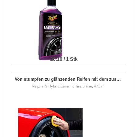
26.10 / 1 Stk
Von stumpfen zu glänzenden Reifen mit dem zusätzlichen Vorteil der Hybrid Ceramic Technologie! Das Hybrid Ceramic Tire Shine von Meguiar`s erneuert stumpf aussehende Reifen mit erstklassigen Glanzverstärkern, die das Aussehen verdunkeln und Glanz verleihen. Die fortschrittliche Hybrid Ceramic Technologie bietet einen dauerhaften Schutz, der auch bei Wassereinwirkung seinen Glanz behält! Außerdem haftet es gut an den Reifen und verringert so die Wahrscheinlichkeit des Schleuderns.
Meguiar's Hybrid Ceramic Tire Shine, 473 ml