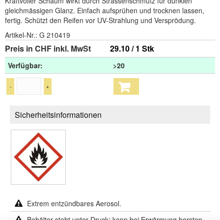
Kraftvoller Schaum wirkt durch Strassenschmutz für dunklen
gleichmässigen Glanz. Einfach aufsprühen und trocknen lassen,
fertig. Schützt den Reifen vor UV-Strahlung und Versprödung.
Artikel-Nr.:
G 210419
Preis in CHF inkl. MwSt
29.10 / 1 Stk
Verfügbar:
>20
-
+
Sicherheitsinformationen
Extrem entzündbares Aerosol.
Behälter steht unter Druck: kann bei Erwärmung bersten