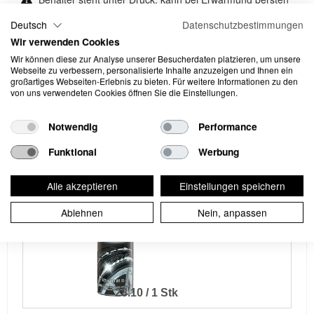
Deutsch
Datenschutzbestimmungen
Wir verwenden Cookies
Alternative
Wir können diese zur Analyse unserer Besucherdaten platzieren, um unsere
Webseite zu verbessern, personalisierte Inhalte anzuzeigen und Ihnen ein
großartiges Webseiten-Erlebnis zu bieten. Für weitere Informationen zu den
von uns verwendeten Cookies öffnen Sie die Einstellungen.
Das einfach aufzutragende Sprüh-Aerosol mit Polymertechnologie hinterlässt innerhalb von Sekunden einen beeindruckenden Nassglanz, der jeden Reifen perfekt in Szene setzt. Einfach aufsprühen und fertig! Darüber hinaus verhindert die langanhaltende Formel mit Ozonschutz zuverlässig ein Ausbleichen und Versprödung der Gummimischung.
Meguiar’s Ultimate Tyre Shine, 425 g
Notwendig
Performance
Funktional
Werbung
Alle akzeptieren
Einstellungen speichern
Ablehnen
Nein, anpassen
28.10 / 1 Stk