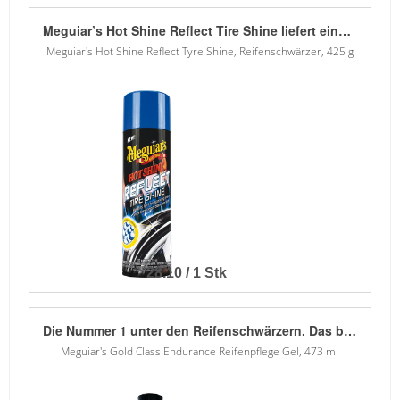
Meguiar’s Hot Shine Reflect Tire Shine liefert einen tiefschwarzen Nass-Look und bildet einen wirksamen Schutzfilm vor Alterung und Austrocknung. Die spezielle Meguiar's Reflektionstechnik sorgt für ein maximales Glanzerlebnis. Einfach aufzutragen, ohne Verlauf- oder Schlierenbildung. Schneller sind schöne Reifen nicht zu haben!
Meguiar's Hot Shine Reflect Tyre Shine, Reifenschwärzer, 425 g
28.10 / 1 Stk
Die Nummer 1 unter den Reifenschwärzern. Das besonders wiederstandsfähige Endurance-Gel legt sich nicht einfach oberflächlich auf den Reifen, sondern wird vom Gummi aufgenommen. Die Reifen bleiben wochenlang tiefschwarz und glänzend - auch bei Regen. Das Gel einfach mit einem Schwamm dünn auf das Gummi auftragen, fertig. Selbst braune Reifen werden wieder tiefschwarz!
Meguiar's Gold Class Endurance Reifenpflege Gel, 473 ml