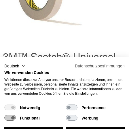
3M™ Scotch® Universal
Abdeckband 2328, 50 m x
Deutsch
Datenschutzbestimmungen
Wir verwenden Cookies
100 mm, crème-weiss
Wir können diese zur Analyse unserer Besucherdaten platzieren, um unsere
Webseite zu verbessern, personalisierte Inhalte anzuzeigen und Ihnen ein
großartiges Webseiten-Erlebnis zu bieten. Für weitere Informationen zu den
Als Universal-Abdeckband für vielfältige Einsatzzwecke geeignet
von uns verwendeten Cookies öffnen Sie die Einstellungen.
Anpassungsfähiges Band mit hervorragender Kantenreißfestigkeit
Hervorragende Haftung und rückstandsfreies Entfernen
Notwendig
Performance
Artikel-Nr.:
3M-6294
Funktional
Werbung
Preis in CHF inkl. MwSt
10.40 / 1 Stk