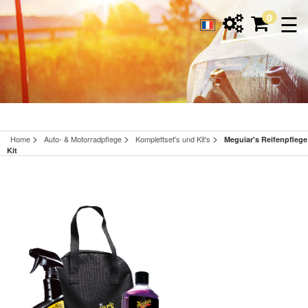
☰
0
>
>
>
Home
Auto- & Motorradpflege
Komplettset's und Kit's
Meguiar's Reifenpflege
Kit