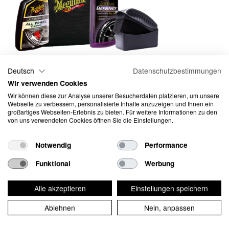
Deutsch
Datenschutzbestimmungen
Wir verwenden Cookies
Meguiar's Reifenpflege Kit
Wir können diese zur Analyse unserer Besucherdaten platzieren, um unsere
Webseite zu verbessern, personalisierte Inhalte anzuzeigen und Ihnen ein
großartiges Webseiten-Erlebnis zu bieten. Für weitere Informationen zu den
von uns verwendeten Cookies öffnen Sie die Einstellungen.
Mit dem Meguiar’s Felgen & Reifen Kit sind alle Arten von Felgen
im hand- umdrehen sauber. Mit dem enthaltenen Meguiar’s
Endurance Pneu Gel bleiben auch die Reifen lange satt Schwarz.
Notwendig
Performance
Ein Pflegeset für alle die gerne saubere und gepflegte Räder
Funktional
Werbung
haben. Verpackt in einer schönen Meguiar’s Tasche.
Artikel-Nr.:
SET RS 1
Alle akzeptieren
Einstellungen speichern
Preis in CHF inkl. MwSt
70.15 / 1 Stk
Ablehnen
Nein, anpassen
Verfügbar:
20 Stk