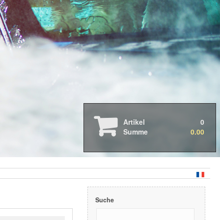
Auto- & Motorradpflege
Boots- & Wohnmobilpflege
Professionelle Anwendung
2026 Neue Produkte
2025 Neue Produkte
Artikel
0
2024 Neue Produkte
Summe
0.00
3D Druck Produkte
Geschenkkarten - Gutscheine
Abverkauf & Aktionen
Abdeckbänder
Arbeitsleuchten
Cabriolet
Dispenser & Sprühgeräte
Suche
Fahrzeugwäsche
Felgen & Reifen