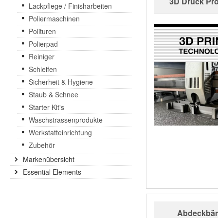
3D Druck Pr
Lackpflege / Finisharbeiten
Poliermaschinen
Polituren
Polierpad
Reiniger
Schleifen
Sicherheit & Hygiene
Staub & Schnee
Starter Kit's
Waschstrassenprodukte
Werkstatteinrichtung
Zubehör
Markenübersicht
Essential Elements
Abdeckbä