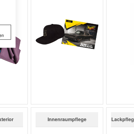
en
terior
Innenraumpflege
Lackpfleg