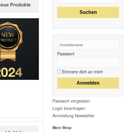
Glas
Neue Produkte
Kataloge & Merchandising
Kleben
Kunststoff Exterior
Innenraumpflege
Lackpflege / Finisharbeiten
Poliermaschinen
Polituren
Polierpad
Passwort
Reiniger
Schleifen
Sicherheit & Hygiene
Erinnere dich an mich
Staub & Schnee
Starter Kit's
Waschstrassenprodukte
Werkstatteinrichtung
Zubehör
Passwort vergessen
Login beantragen
Markenübersicht
Anmeldung Newsletter
Essential Elements
Mein Shop