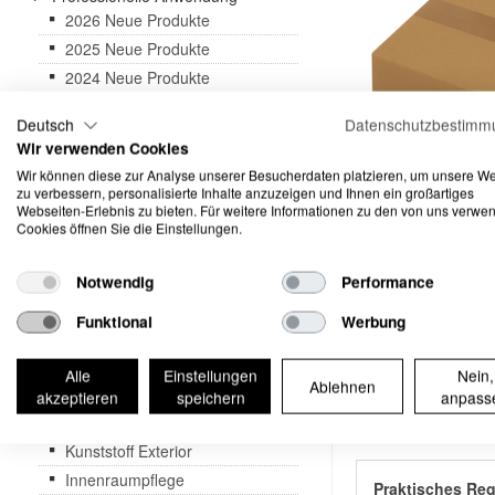
2026 Neue Produkte
2025 Neue Produkte
2024 Neue Produkte
3D Druck Produkte
Deutsch
Datenschutzbestimm
Geschenkkarten - Gutscheine
Wir verwenden Cookies
Abverkauf & Aktionen
Wir können diese zur Analyse unserer Besucherdaten platzieren, um unsere W
Abdeckbänder
zu verbessern, personalisierte Inhalte anzuzeigen und Ihnen ein großartiges
Webseiten-Erlebnis zu bieten. Für weitere Informationen zu den von uns verwe
Arbeitsleuchten
Cookies öffnen Sie die Einstellungen.
Cabriolet
Dispenser & Sprühgeräte
Notwendig
Performance
Fahrzeugwäsche
Funktional
Werbung
Felgen & Reifen
Glas
Alle
Einstellungen
Nein,
Ablehnen
Kataloge & Merchandising
akzeptieren
speichern
anpass
Accessoir
Kleben
Kunststoff Exterior
Innenraumpflege