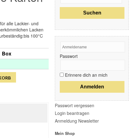
Glas
Kataloge & Merchandising
Kleben
Kunststoff Exterior
ür alle Lackier- und
Innenraumpflege
 herkömmlichen Lacken
Lackpflege / Finisharbeiten
urbeständig:bis 100°C
Poliermaschinen
Polituren
Polierpad
 1 Box
Passwort
Reiniger
Schleifen
Sicherheit & Hygiene
Erinnere dich an mich
Staub & Schnee
KORB
Starter Kit's
Waschstrassenprodukte
Werkstatteinrichtung
Zubehör
Passwort vergessen
Login beantragen
Markenübersicht
Anmeldung Newsletter
Essential Elements
Mein Shop