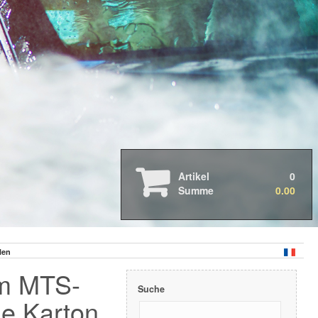
Auto- & Motorradpflege
Boots- & Wohnmobilpflege
Professionelle Anwendung
2026 Neue Produkte
2025 Neue Produkte
Artikel
0
2024 Neue Produkte
Summe
0.00
3D Druck Produkte
Geschenkkarten - Gutscheine
Abverkauf & Aktionen
Abdeckbänder
len
Arbeitsleuchten
Cabriolet
 m MTS-
Dispenser & Sprühgeräte
Suche
Fahrzeugwäsche
e Karton
Felgen & Reifen