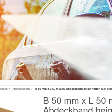
>
>
wendung
Abdeckbänder
B 50 mm x L 50 m MTS-Abdeckband beige Karton à 24 Rol
B 50 mm x L 50
Abdeckband beig