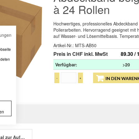
à 24 Rollen
Hochwertiges, professionelles Abdeckband f
Polierarbeiten. Hervorragend geeignet mit
ungen
auf Wasser- und Lösemittelbasis. Temperat
Artikel-Nr.:
MTS-AB50
ebseite
Preis in CHF inkl. MwSt
89.30 /
ndeten
Verfügbar:
>20
-
+
IN DEN WAREN
en
Praktisches Regal zur Aufbewahrung von Abdeckbändern. Speziell entwickelte Einkerbungen an den Seiten unterstützen die Bänder. Das Regal bietet Platz für alle auf dem Markt erhältlichen Bandgrössen. Abmessungen: Länge: 13 cm, Breite: 20 cm, Höhe: 7 cm