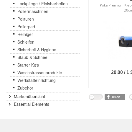
Lackpflege / Finisharbeiten
Poka Premium Kleb
20c
Poliermaschinen
Polituren
Polierpad
Reiniger
Schleifen
Sicherheit & Hygiene
Staub & Schnee
Starter Kit's
Waschstrassenprodukte
20.00 / 1 
Werkstatteinrichtung
Zubehör
Markenübersicht
Essential Elements