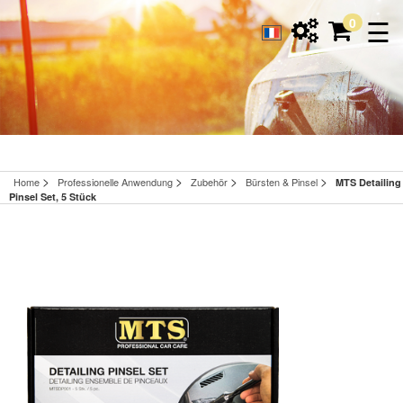
☰
0
>
>
>
>
Home
Professionelle Anwendung
Zubehör
Bürsten & Pinsel
MTS Detailing
Pinsel Set, 5 Stück