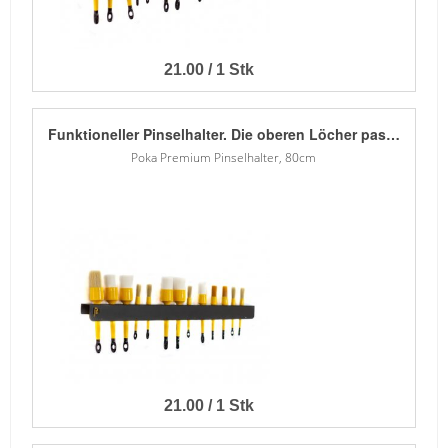
21.00 / 1 Stk
Funktioneller Pinselhalter. Die oberen Löcher passen für die meisten Pinselgrössen. - 1,5 mm Blech - Verzinkt - Pulver lackiert - 13 obere Löcher für Pinsel in zwei Grössen
Poka Premium Pinselhalter, 80cm
21.00 / 1 Stk