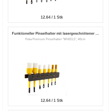
12.64 / 1 Stk
Funktioneller Pinselhalter mit lasergeschnittener Beschriftung. Die oberen Löcher passen für die meisten Pinselgrössen. - 1,5 mm Blech - Verzinkt - Pulver lackiert - 7 obere Löcher für Pinsel in zwei Grössen
Poka Premium Pinselhalter "WHEELS", 40cm
12.64 / 1 Stk