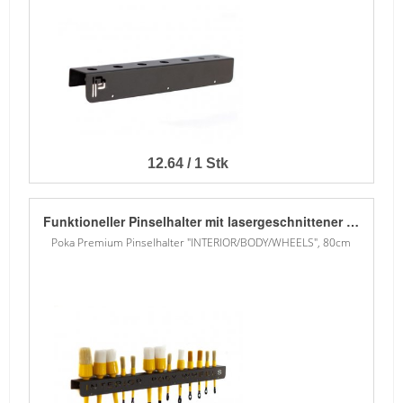
12.64 / 1 Stk
Funktioneller Pinselhalter mit lasergeschnittener Beschriftung. Die oberen Löcher passen für die meisten Pinselgrössen. - 1,5 mm Blech - Verzinkt - Pulver lackiert - 13 obere Löcher für Pinsel in zwei Grössen
Poka Premium Pinselhalter "INTERIOR/BODY/WHEELS", 80cm