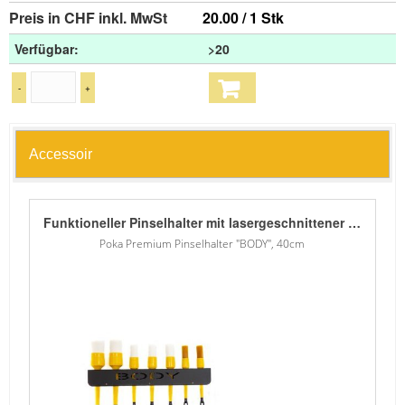
Preis in CHF inkl. MwSt
20.00 / 1 Stk
Verfügbar:
>20
-
+
Accessoir
Funktioneller Pinselhalter mit lasergeschnittener Beschriftung. Die oberen Löcher passen für die meisten Pinselgrössen. - 1,5 mm Blech - Verzinkt - Pulver lackiert - 7 obere Löcher für Pinsel in zwei Grössen
Poka Premium Pinselhalter "BODY", 40cm