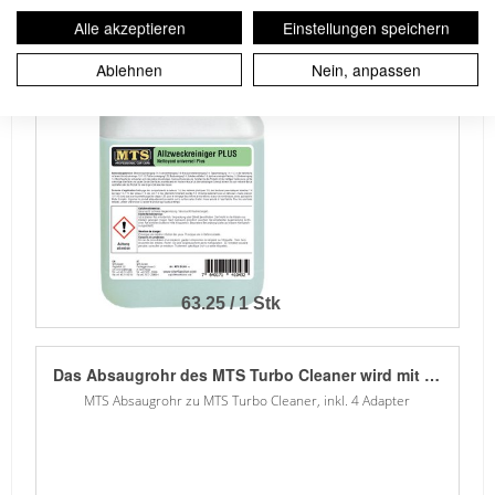
Stark Konzentrierter Allzweckreiniger mit unzähligen Einsatzmöglichkeiten, kann von 1:4-1:20 mit Wasser vedünnt werden. Ideal für Fahrzeugreinigung, Motoren, Chassis, LKW Blachen etc. Dieses Produkt ist biologisch abbaubar. Der Reiniger lässt sich mit dem geeigneten Sprüher auch sehr gut aufschäumen. Verwendung im Sprüher.
Alle akzeptieren
Einstellungen speichern
MTS Allzweckreiniger PLUS, 5 Liter
Ablehnen
Nein, anpassen
63.25 / 1 Stk
Das Absaugrohr des MTS Turbo Cleaner wird mit 4 Adaptern geliefert, um dieses mit dem Saugrohr Ihres Nasssaugers zu koppeln. Durch die Anwendung eines Nasssaugers, können Verschmutzungen in Teppich und Polstern durch den MTS Turbo Cleaner gelöst und direkt mittels Absaugrohr abgesaugt werden. Hinweis: Wenn der MTS Turbo Cleaner ohne Flüssigkeit verwendet wird, kann dieser auch an einen normalen Staubsauger angeschlossen werden.
MTS Absaugrohr zu MTS Turbo Cleaner, inkl. 4 Adapter