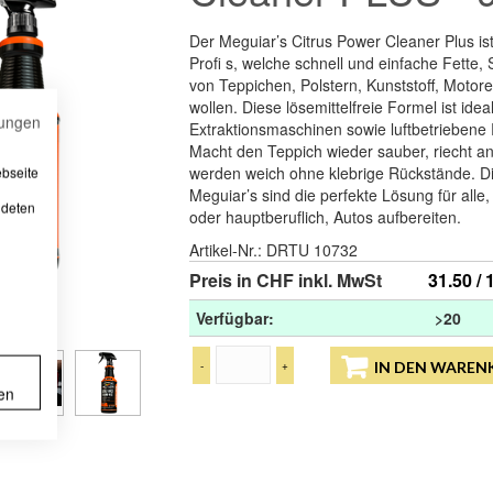
Der Meguiar’s Citrus Power Cleaner Plus ist
Profi s, welche schnell und einfache Fette
von Teppichen, Polstern, Kunststoff, Motor
wollen. Diese lösemittelfreie Formel ist ideal
ungen
Extraktionsmaschinen sowie luftbetrieben
Macht den Teppich wieder sauber, riecht 
werden weich ohne klebrige Rückstände. Di
ebseite
Meguiar’s sind die perfekte Lösung für alle
ndeten
oder hauptberuflich, Autos aufbereiten.
Artikel-Nr.:
DRTU 10732
Preis in CHF inkl. MwSt
31.50 / 
Verfügbar:
>20
-
+
IN DEN WAREN
en