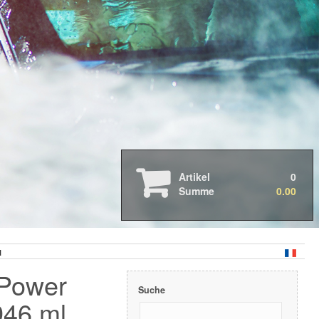
Auto- & Motorradpflege
Boots- & Wohnmobilpflege
Professionelle Anwendung
2026 Neue Produkte
2025 Neue Produkte
Artikel
0
2024 Neue Produkte
Summe
0.00
3D Druck Produkte
Geschenkkarten - Gutscheine
Abverkauf & Aktionen
Abdeckbänder
l
Arbeitsleuchten
Cabriolet
 Power
Dispenser & Sprühgeräte
Suche
Fahrzeugwäsche
946 ml
Felgen & Reifen