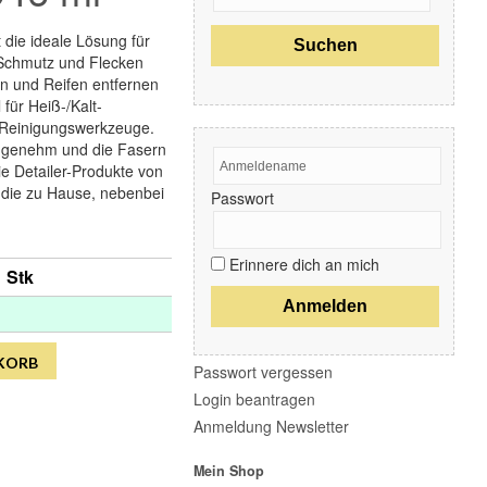
Glas
Kataloge & Merchandising
 die ideale Lösung für
Kleben
, Schmutz und Flecken
Kunststoff Exterior
en und Reifen entfernen
Innenraumpflege
 für Heiß-/Kalt-
Lackpflege / Finisharbeiten
e Reinigungswerkzeuge.
Poliermaschinen
angenehm und die Fasern
Polituren
e Detailer-Produkte von
Polierpad
, die zu Hause, nebenbei
Passwort
Reiniger
Schleifen
Sicherheit & Hygiene
Erinnere dich an mich
Staub & Schnee
1 Stk
Starter Kit's
Waschstrassenprodukte
Werkstatteinrichtung
Zubehör
KORB
Passwort vergessen
Login beantragen
Markenübersicht
Anmeldung Newsletter
Essential Elements
Mein Shop