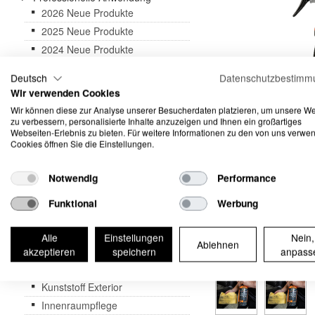
2026 Neue Produkte
2025 Neue Produkte
2024 Neue Produkte
3D Druck Produkte
Deutsch
Datenschutzbestimm
Geschenkkarten - Gutscheine
Wir verwenden Cookies
Abverkauf & Aktionen
Wir können diese zur Analyse unserer Besucherdaten platzieren, um unsere W
zu verbessern, personalisierte Inhalte anzuzeigen und Ihnen ein großartiges
Abdeckbänder
Webseiten-Erlebnis zu bieten. Für weitere Informationen zu den von uns verwe
Arbeitsleuchten
Cookies öffnen Sie die Einstellungen.
Cabriolet
Dispenser & Sprühgeräte
Notwendig
Performance
Fahrzeugwäsche
Funktional
Werbung
Felgen & Reifen
Glas
Alle
Einstellungen
Nein,
Ablehnen
Kataloge & Merchandising
akzeptieren
speichern
anpass
Kleben
Kunststoff Exterior
Innenraumpflege