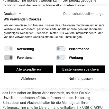
Poliermaschine montiert werden kann. Der perfekt gebogene
Lichtstrahl und der austauschbare Akku bieten ideale
Voraussetzungen für umfangreiche und anspruchsvolle
Deutsch
Datenschutzbestimmungen
Polieraufgaben. STARMATCH bietet eine weite 180-Grad-
Wir verwenden Cookies
Beleuchtung mit zwei Helligkeitsstufen. Sie verfügt über die ALL
DAYLIGHT-Funktion und bietet 5 verschiedene Farbtemperaturen,
Wir können diese zur Analyse unserer Besucherdaten platzieren, um unsere
Webseite zu verbessern, personalisierte Inhalte anzuzeigen und Ihnen ein
mit denen Sie das Licht an die Oberfläche des Fahrzeugs
großartiges Webseiten-Erlebnis zu bieten. Für weitere Informationen zu den
anpassen können. Die intuitive Benutzeroberfläche macht es
von uns verwendeten Cookies öffnen Sie die Einstellungen.
einfach und bequem, das Licht an die jeweilige Aufgabe
anzupassen. Die Arbeitsleuchte wird mit einem wiederaufladbaren
Notwendig
Performance
USB-C-Akku geliefert und bietet eine intelligente und effiziente
Ladelösung. Entnehmen Sie einfach den leeren Akku, laden Sie ihn
Funktional
Werbung
über USB-C auf und arbeiten Sie nahtlos mit einem neuen,
vollständig geladenen Akku weiter. Das leichte und schlanke Design
von STARMATCH macht es extrem bequem zu bedienen. Darüber
Alle akzeptieren
Einstellungen speichern
hinaus ist die Arbeitsleuchte robust und wasserdicht (IP64). Die
außergewöhnlichen Farbwiedergabeeigenschaften von CRI+
Ablehnen
Nein, anpassen
schaffen ideale Bedingungen für das Polieren. Indem Sie die
Arbeitsleuchte direkt auf Ihre Poliermaschine montieren, haben Sie
das Licht näher an Ihrem Arbeitsbereich, so dass Sie alle
Unvollkommenheiten effektiv erfassen können. Halterung,
Schrauben und Abstandshalter für die Montage an Ihrer
Poliermaschine sind im Lieferumfang enthalten. 1 x USB-C AKKU