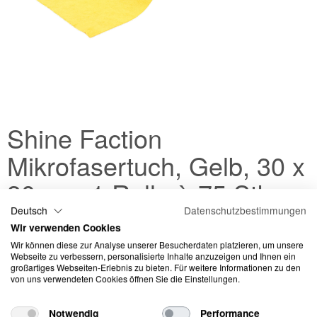
Shine Faction
Mikrofasertuch, Gelb, 30 x
30 cm, 1 Rolle à 75 Stk.
Deutsch
Datenschutzbestimmungen
Mikrofaserhandtuchrollen (200GSM) sind praktisch, da sie wie eine
Wir verwenden Cookies
Papierhandtuchrolle immer griffbereit sind, aber die Mikrofaser
Wir können diese zur Analyse unserer Besucherdaten platzieren, um unsere
mehrmals gewaschen und wiederverwendet werden kann. Das
Webseite zu verbessern, personalisierte Inhalte anzuzeigen und Ihnen ein
großartiges Webseiten-Erlebnis zu bieten. Für weitere Informationen zu den
Tuch ist ein Allrounder und kann für alle Reinigungs- und
von uns verwendeten Cookies öffnen Sie die Einstellungen.
Pflegearbeiten verwendet werden. Für Finisharbeiten oder
empfindliche Oberflächen empfehlen wir ein Mikrofasertuch mit
deutlich höherer Grammatur (GSM).
Notwendig
Performance