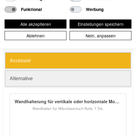
Artikel-Nr.:
SFM64.075
Funktional
Werbung
Preis in CHF inkl. MwSt
35.65 / 1 Stk
Alle akzeptieren
Einstellungen speichern
Verfügbar:
>20
Ablehnen
Nein, anpassen
-
+
Accessoir
Alternative
Wandhalterung für vertikale oder horizontale Montage, passend für Mikrofasertuchrollen.
Wandhalter für Mikrofasertuch Rolle, 1 Stk.