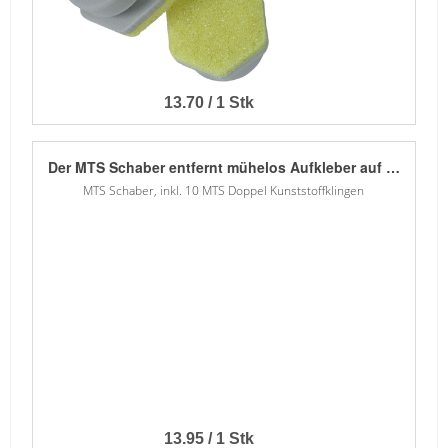
13.70 / 1 Stk
Der MTS Schaber entfernt mühelos Aufkleber auf allen festen Oberflächen. Durch die Kunststoffklinge, die zwar eine scharfe Kannte hat aber im Vergleich zu einer Metallklinge viel weicher ist, würde diese eher stumpf werden anstatt die Oberfläche zu beschädigen. Mit dieser Klinge können auch Aufkleber auf heiklen Oberflächen gefahrlos entfernt werden. Die zweiseitigen Klingen lassen sich schnell und einfach drehen oder auswechseln.
MTS Schaber, inkl. 10 MTS Doppel Kunststoffklingen
13.95 / 1 Stk