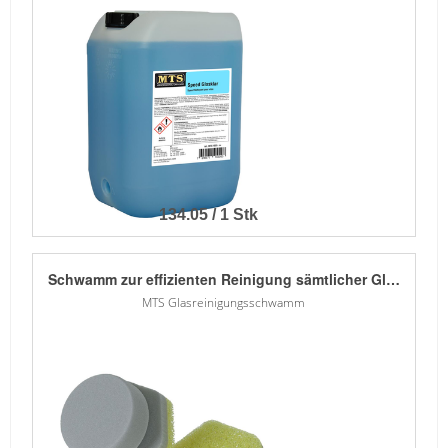
134.05 / 1 Stk
Schwamm zur effizienten Reinigung sämtlicher Glasflächen. Dank der groben Struktur löst der Schwamm zusammen mit dem Meguiar`s Glasreiniger diverse Verschmutzungen. Nach der Reinigung mit einem Mikrofasertuch nachwischen und trocknen.
MTS Glasreinigungsschwamm