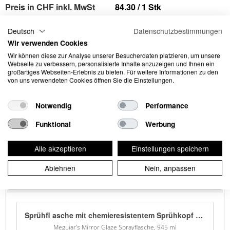
Preis in CHF inkl. MwSt
84.30 / 1 Stk
Verfügbar:
>20
Deutsch
Datenschutzbestimmungen
Wir verwenden Cookies
-
+
Wir können diese zur Analyse unserer Besucherdaten platzieren, um unsere
Webseite zu verbessern, personalisierte Inhalte anzuzeigen und Ihnen ein
großartiges Webseiten-Erlebnis zu bieten. Für weitere Informationen zu den
Sicherheitsinformationen
von uns verwendeten Cookies öffnen Sie die Einstellungen.
Enthält (Name des sensibilisierenden Stoffes). Kann
Notwendig
Performance
allergische Reaktionen hervorrufen.
Funktional
Werbung
Accessoir
Alle akzeptieren
Einstellungen speichern
Ablehnen
Nein, anpassen
Alternative
Sprühfl asche mit chemieresistentem Sprühkopf und langer Lebensdauer. Optimale Zerstäubung selbst bei starken Reinigungsprodukten. Feine und regelmässige Zerstäubung bei gleichzeitig grossem Hub.
Meguiar's Mirror Glaze Sprayflasche, 945 ml