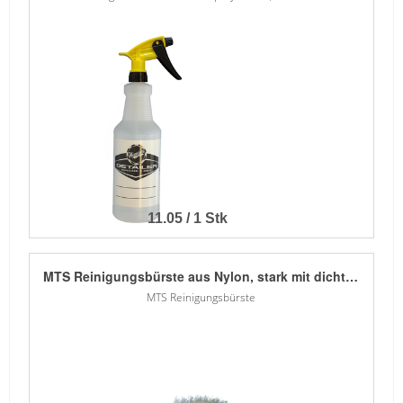
11.05 / 1 Stk
MTS Reinigungsbürste aus Nylon, stark mit dichter Borstenstruktur. Ideal für die Reinigung von gerippten Oberfl ächen wie Vinyl, Cabrioverdecken, Booten oder Reifen. Ergonomischer, leicht abgewinkelter Griff .
MTS Reinigungsbürste